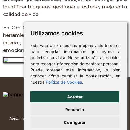
identificar bloqueos, gestionar el estrés y mejorar tu
calidad de vida.
En Om Shanti, nuestras consultas te brindarán las
Utilizamos cookies
herramientas necesarias para equilibrar tu mundo
interior, ayudándote a superar desafíos
Esta web utiliza cookies propias y de terceros
emocionales y alcanzar una mayor paz mental.
para recopilar información que ayuda a
optimizar su visita. No se utilizarán las cookies
para recoger información de carácter personal.
Puede obtener más información, o bien
conocer cómo cambiar la configuración, en
nuestra
Política de Cookies
.
Aceptar
Renuncio
Aviso Legal
Política Cookies
Política Privacidad
Mapa Web
Configurar